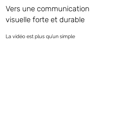
Vers une communication 
visuelle forte et durable
La vidéo est plus qu’un simple 
support. C’est un moyen de raconter 
une histoire, de transmettre une 
émotion, de créer un lien durable. 
Pour les entreprises et collectivités du 
Nord Pas-de-Calais et au-delà, elle 
est un levier stratégique.
En investissant dans une production 
de qualité, vous affirmez votre 
identité et vous démarquez. La vidéo 
devient alors un partenaire de 
confiance, un ambassadeur de votre 
savoir-faire.