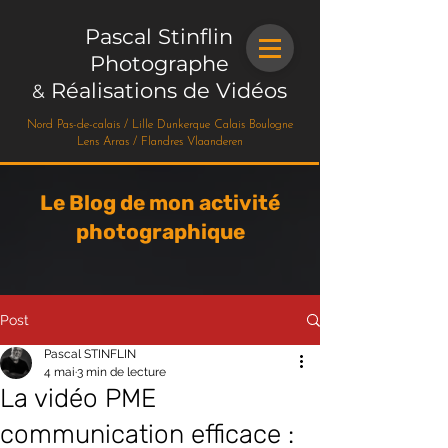
Pascal Stinflin
Photographe
Réalisations de Vidéos
&
Nord Pas-de-calais / Lille Dunkerque Calais Boulogne
Lens Arras / Flandres Vlaanderen
Le Blog de mon activité
photographique
Post
Pascal STINFLIN
4 mai
3 min de lecture
La vidéo PME
communication efficace :