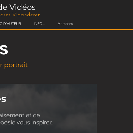
de Vidéos
andres Vlaanderen
O D'AUTEUR
INFO...
Members
s
 portrait
es
paisement et de
oésie vous inspirer...