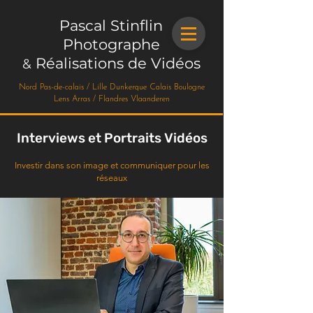
Pascal Stinflin
Photographe
Réalisations de Vidéos
&
Nord Pas-de-calais / Lille Dunkerque Calais Boulogne
Lens Arras / Flandres Vlaanderen
Interviews et Portraits Vidéos
Investir dans son image et communiquer pour les
réseaux