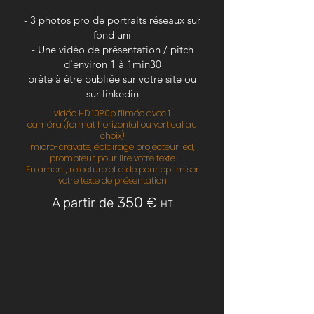
- 3 photos pro de portraits réseaux sur
fond uni
- Une vidéo de présentation / pitch
d'environ 1 à 1min30
prête à être publiée sur votre site ou
sur linkedin
vidéo HD 1080p filmée avec 1
caméra
(format horizontal ou vertical au
choix)
micro-cravate, éclairage projecteur led,
prompteur pour lire votre texte
En amont, relecture et aide pour optimiser
votre texte de présentation
350
€
A partir de
HT