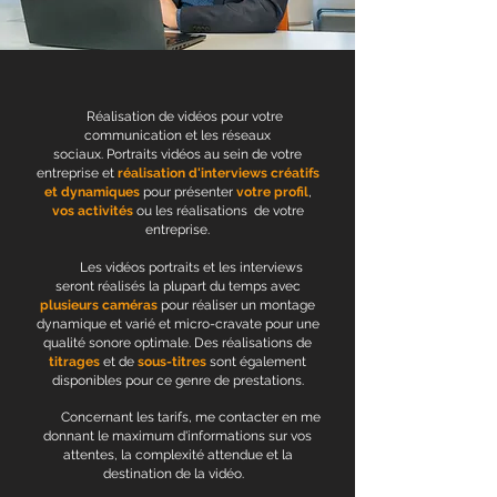
Réalisation de vidéos pour votre
communication et les réseaux
sociaux.
Portraits vidéos au sein de votre
entreprise et
réalisation d'interviews créatifs
et dynamiques
pour présenter
votre profil
,
vos activités
ou les réalisations
de votre
entreprise.
Les vidéos portraits et les interviews
seront réalisés la plupart du temps avec
plusieurs caméras
pour réaliser un montage
dynamique et varié et micro-cravate pour une
qualité sonore optimale. Des réalisations de
titrages
et de
sous-titres
sont également
disponibles pour ce genre de prestations.
Concernant les tarifs, me contacter en me
donnant le maximum d'informations sur vos
attentes, la complexité attendue et la
destination de la vidéo.