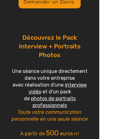
Demander un Devis
Découvrez le Pack
Interview + Portraits
Photos
Une séance unique directement
dans
votre entreprise
avec réalisation d'une
interview
vidéo
et d'un pack
de
photos de portraits
professionnels
Toute votre communication
personnelle en une seule séance
500
A partir de
euros
HT