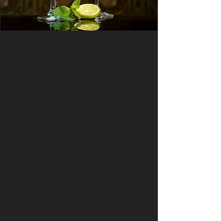
Architecture d'intérieur
Reportages Hôteliers
Photo Immobilière
Gites / Locations tourisme