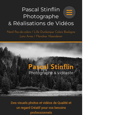
Pascal Stinflin
Photographe
Réalisations de Vidéos
&
Nord Pas-de-calais / Lille Dunkerque Calais Boulogne
Lens Arras / Flandres Vlaanderen
Pascal Stinflin
Photographe
vidéaste
&
Photographe réalisation video entreprise | Dunkerque Lille MEL Nord Pasdecalais |
portrait professionnel, reportage, immobilier, hôtels, videos | Pascal Stinflin
Des visuels photos et vidéos de Qualité et
un regard Créatif pour vos besoins
professionnels