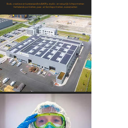
Boek, creatieve en kunstenaarsfoto&#39;s, studio- en natuurlijk lichtportretten
Verhalende portretten, paar- en familieportretten, evenementen