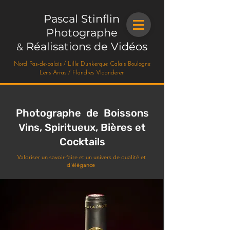
Pascal Stinflin
Photographe
Réalisations de Vidéos
&
Nord Pas-de-calais / Lille Dunkerque Calais Boulogne
Lens Arras / Flandres Vlaanderen
Photographe de Boissons
Vins, Spiritueux, Bières et
Cocktails
Valoriser un savoir-faire et un univers de qualité et
d'élégance