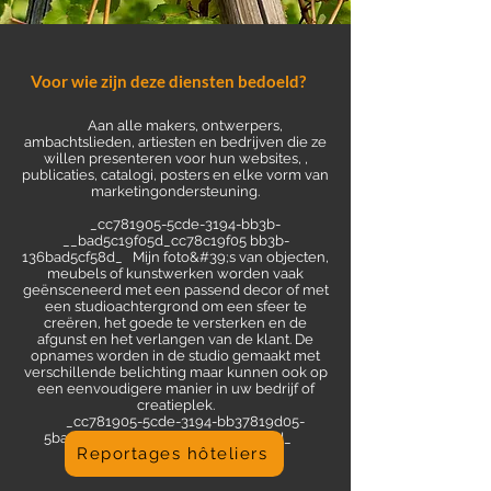
Voor wie zijn deze diensten bedoeld?
Aan alle makers, ontwerpers,
ambachtslieden, artiesten en bedrijven die ze
willen presenteren voor hun websites, ,
publicaties, catalogi, posters en elke vorm van
marketingondersteuning.
_cc781905-5cde-3194-bb3b-
__bad5c19f05d_cc78c19f05 bb3b-
136bad5cf58d_ Mijn foto&#39;s van objecten,
meubels of kunstwerken worden vaak
geënsceneerd met een passend decor of met
een studioachtergrond om een sfeer te
creëren, het goede te versterken en de
afgunst en het verlangen van de klant. De
opnames worden in de studio gemaakt met
verschillende belichting maar kunnen ook op
een eenvoudigere manier in uw bedrijf of
creatieplek.
_cc781905-5cde-3194-bb37819d05-
5bad5cfde-136 -bb3b-136bad5cf58d_
Reportages hôteliers