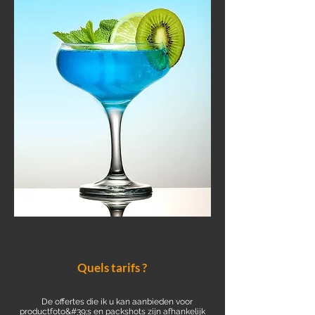
Quels tarifs ?
De offertes die ik u kan aanbieden voor
productfoto&#39;s en packshots zijn afhankelijk