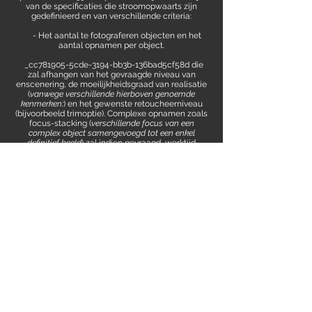
van de specificaties die stroomopwaarts zijn
gedefinieerd en van verschillende criteria:
- Het aantal te fotograferen objecten en het
aantal opnamen per object.
_cc781905-5cde-3194-bb3b-136bad5cf58d die
zal afhangen van het gevraagde niveau van
enscenering, de moeilijkheidsgraad van realisatie
(
vanwege verschillende hierboven genoemde
kenmerken:
) en het gewenste retoucheerniveau
(bijvoorbeeld trimoptie). Complexe opnamen zoals
focus-stacking (
verschillende focus van een
complex object samengevoegd tot een enkel
definitief beeld
) zal indien gevraagd, werktijd
toevoegen.
- De voorbereidingstijd voor het ontwerpen en
opzetten van de decors voor de scenario&#39;s.
Eventuele aankopen van decoratieve elementen
om aan de specificaties te voldoen.
- Fees_cc781905-5cde-3194-bb3b-136bad5
Demander un Devis