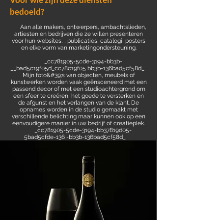
bedoeld?
Aan alle makers, ontwerpers, ambachtslieden,
artiesten en bedrijven die ze willen presenteren
voor hun websites, , publicaties, catalogi, posters
en elke vorm van marketingondersteuning.
_cc781905-5cde-3194-bb3b-
__bad5c19f05d_cc78c19f05 bb3b-136bad5cf58d_
Mijn foto&#39;s van objecten, meubels of
kunstwerken worden vaak geënsceneerd met een
passend decor of met een studioachtergrond om
een sfeer te creëren, het goede te versterken en
de afgunst en het verlangen van de klant. De
opnames worden in de studio gemaakt met
verschillende belichting maar kunnen ook op een
eenvoudigere manier in uw bedrijf of creatieplek.
_cc781905-5cde-3194-bb37819d05-
5bad5cfde-136 -bb3b-136bad5cf58d_