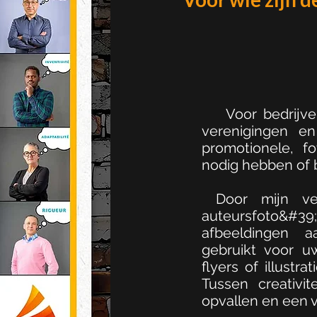
Voor bedrijven,
verenigingen e
promotionele, f
nodig hebben of 
Door mijn ver
auteursfoto&#
afbeeldingen 
gebruikt voor u
flyers of illust
Tussen creativi
opvallen en een 