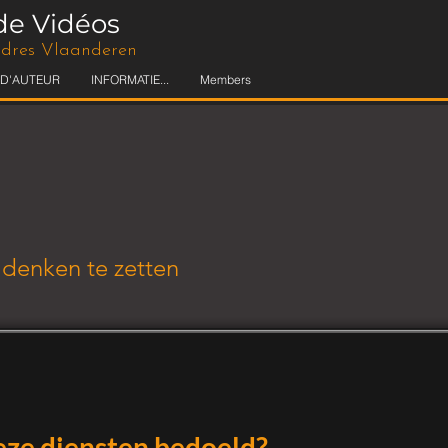
de Vidéos
andres Vlaanderen
 D'AUTEUR
INFORMATIE...
Members
 denken te zetten
deze diensten bedoeld?