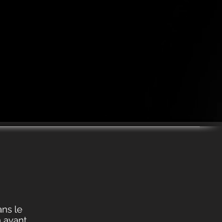
ns le
n avant