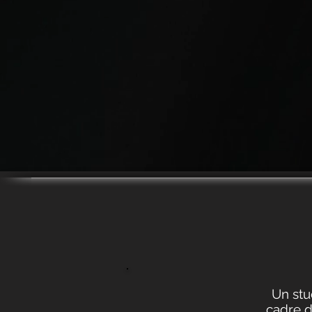
Un stu
cadre d