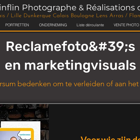
tinflin Photographe
Réalisations 
&
is / Lille Dunkerque Calais Boulogne Lens Arras / Fl
PORTRETTEN
ONDERNEMING
Liste déroulante
VENTE PHOTO
Reclamefoto&#39;s
en marketingvisuals
ersum bedenken om te verleiden of aan het
Voor wie zijn 