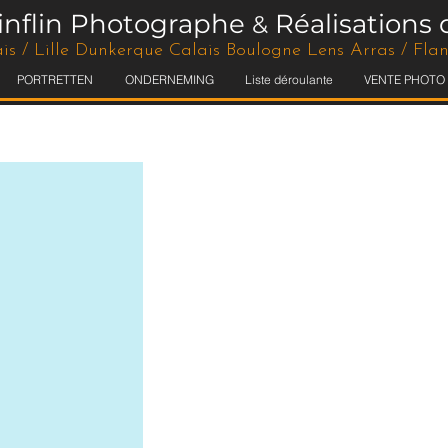
tinflin Photographe
Réalisations 
&
is / Lille Dunkerque Calais Boulogne Lens Arras / Fl
PORTRETTEN
ONDERNEMING
Liste déroulante
VENTE PHOTO