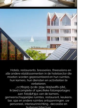
Hotels, restaurants, brasseries, theesalons en
alle andere etablissementen in de hotelsector die
moeten worden gepresenteerd en hun ruimtes,
hun kamers, hun diensten en activiteiten te
verbeteren.
_cc781905-5cde-3194-bb5badfb-58d_
Ik bied complete of specifieke fotoreportages
aan: foto&#39;s van de kamers,
gemeenschappelijke ruimtes, restaurant, keukens,
bar, spa en andere ruimtes ontspanningen, uw
personeel, interieurinrichting , decoratie en
buitenarchitectuur.