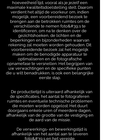
hoeveelheid tijd, vooral als je jezelf een
maximale kwaliteitsdoelstelling stelt. Daarom
verdient het altijd de voorkeur om, indien
mogelijk, een voorbereidend bezoek te
brengen aan de betrokken ruimtes om de
verschillende te nemen foto&#39;s te
identificeren, om na te denken over de
gezichtshoeken, de lichten en de
beperkingen en bijzonderheden waarvan
rekening zal moeten worden gehouden. Dit
voorbereidende bezoek zal het mogelijk
maken om de benodigde apparatuur te
optimaliseren en de fotografische
opnamefase te versnellen. Het begrijpen van
uw verwachtingen en de specifieke punten
die u wilt benadrukken, is ook een belangrijke
eerste stap.
De productietijd is uiteraard afhankelijk van
de specificaties, het aantal te fotograferen
ruimtes en eventuele technische problemen
die moeten worden opgelost. Het duurt
doorgaans enkele uren of meerdere dagen,
afhankelijk van de grootte van de vestiging en
de aard van de missie.
De verwerkings- en bewerkingstijd is
afhankelijk van het aantal aan te leveren
foto&#39;s en het vereiste