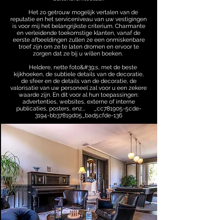
Het zo getrouw mogelijk vertalen van de
reputatie en het serviceniveau van uw vestigingen
is voor mij het belangrijkste criterium. Charmante
en verleidende toekomstige klanten, vanaf de
eerste afbeeldingen zullen ze een onmiskenbare
troef zijn om ze te laten dromen en ervoor te
zorgen dat ze bij u willen boeken.
Heldere, nette foto&#39;s, met de beste
kijkhoeken, de subtiele details van de decoratie,
de sfeer en de details van de decoratie, de
valorisatie van uw personeel zal voor u een zekere
waarde zijn. En dit voor al hun toepassingen:
advertenties, websites, externe of interne
publicaties, posters, enz...
_cc781905-5cde-
3194-bb37819d05_bad5cfde-136