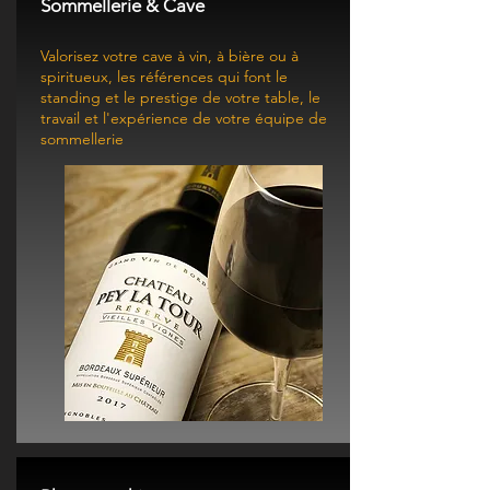
Sommellerie & Cave
Valorisez votre cave à vin, à bière ou à
spiritueux, les références qui font le
standing et le prestige de votre table, le
travail et l'expérience de votre équipe de
sommellerie