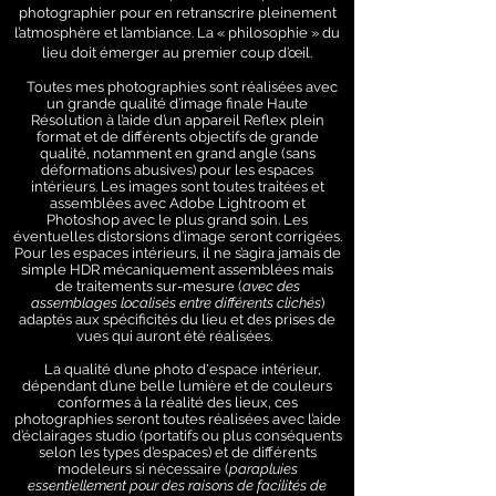
photographier pour en retranscrire pleinement
l’atmosphère et l’ambiance. La « philosophie » du
lieu doit émerger au premier coup d’œil.
Toutes mes photographies sont réalisées avec
un grande qualité d’image finale Haute
Résolution à l’aide d’un appareil Reflex plein
format et de différents objectifs de grande
qualité, notamment en grand angle (sans
déformations abusives) pour les espaces
intérieurs. Les images sont toutes traitées et
assemblées avec Adobe Lightroom et
Photoshop avec le plus grand soin. Les
éventuelles distorsions d’image seront corrigées.
Pour les espaces intérieurs, il ne s’agira jamais de
simple HDR mécaniquement assemblées mais
de traitements sur-mesure (
avec des
assemblages localisés entre différents clichés
)
adaptés aux spécificités du lieu et des prises de
vues qui auront été réalisées.
La qualité d’une photo d'espace intérieur,
dépendant d’une belle lumière et de couleurs
conformes à la réalité des lieux, ces
photographies seront toutes réalisées avec l’aide
d’éclairages studio (portatifs ou plus conséquents
selon les types d’espaces) et de différents
modeleurs si nécessaire (
parapluies
essentiellement pour des raisons de facilités de