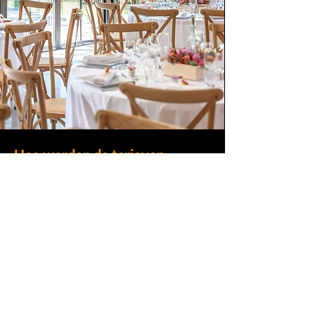
Hoe worden de tarieven
berekend?
Les photographies hôtelières et de
restauration nécessiteront l’établissement
d’un devis que je vous communiquerai dès
que nous aurons défini ensemble la nature du
projet, les différents espaces à photographier,
le cahier des charges global, le nombre de
photographies à livrer et la cession des droits
que la légalité nous impose.
Mes tarifs tiendront compte du temps