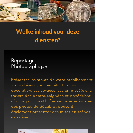
Welke inhoud voor deze
diensten?
Reportage
Photographique
Présentez les atouts de votre établissement,
son ambiance, son architecture, sa
décoration, ses services, ses employé(e)s,
à
travers des photos soignées et bénéficiant
d'un regard créatif. Ces reportages incluent
des photos de détails et peuvent
également présenter des mises en scènes
narratives.