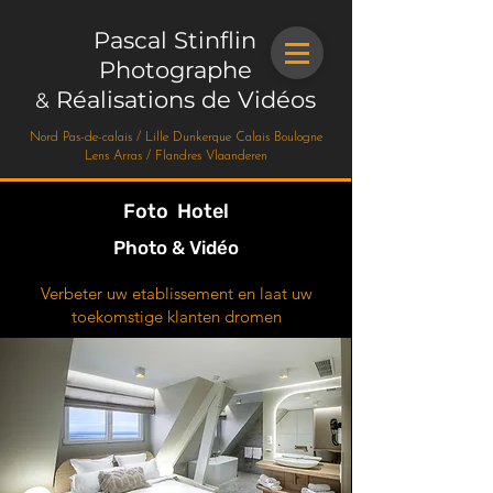
Pascal Stinflin
Photographe
Réalisations de Vidéos
&
Nord Pas-de-calais / Lille Dunkerque Calais Boulogne
Lens Arras / Flandres Vlaanderen
Foto Hotel
Photo & Vidéo
Verbeter uw etablissement en laat uw
toekomstige klanten dromen