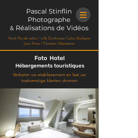
Pascal Stinflin
Photographe
Réalisations de Vidéos
&
Nord Pas-de-calais / Lille Dunkerque Calais Boulogne
Lens Arras / Flandres Vlaanderen
Foto Hotel
Hébergements touristiques
Verbeter uw etablissement en laat uw
toekomstige klanten dromen