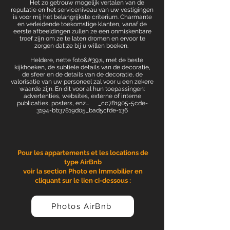
Het zo getrouw mogelijk vertalen van de
reputatie en het serviceniveau van uw vestigingen
is voor mij het belangrijkste criterium. Charmante
en verleidende toekomstige klanten, vanaf de
eerste afbeeldingen zullen ze een onmiskenbare
troef zijn om ze te laten dromen en ervoor te
zorgen dat ze bij u willen boeken.
Heldere, nette foto&#39;s, met de beste
kijkhoeken, de subtiele details van de decoratie,
de sfeer en de details van de decoratie, de
valorisatie van uw personeel zal voor u een zekere
waarde zijn. En dit voor al hun toepassingen:
advertenties, websites, externe of interne
publicaties, posters, enz...
_cc781905-5cde-
3194-bb37819d05_bad5cfde-136
Pour les appartements et les locations de
type AirBnb
voir la section Photo en Immobilier en
cliquant sur le lien ci-dessous :
Photos AirBnb