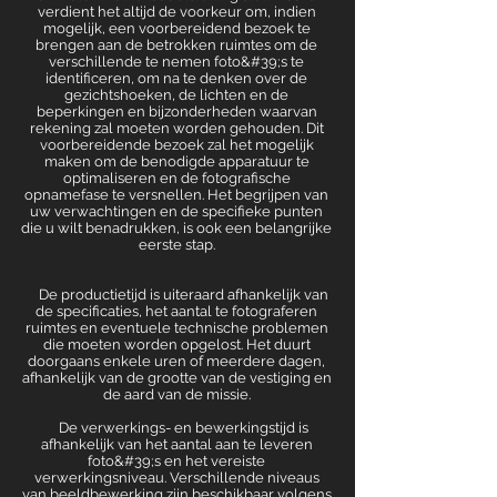
verdient het altijd de voorkeur om, indien
mogelijk, een voorbereidend bezoek te
brengen aan de betrokken ruimtes om de
verschillende te nemen foto&#39;s te
identificeren, om na te denken over de
gezichtshoeken, de lichten en de
beperkingen en bijzonderheden waarvan
rekening zal moeten worden gehouden. Dit
voorbereidende bezoek zal het mogelijk
maken om de benodigde apparatuur te
optimaliseren en de fotografische
opnamefase te versnellen. Het begrijpen van
uw verwachtingen en de specifieke punten
die u wilt benadrukken, is ook een belangrijke
eerste stap.
De productietijd is uiteraard afhankelijk van
de specificaties, het aantal te fotograferen
ruimtes en eventuele technische problemen
die moeten worden opgelost. Het duurt
doorgaans enkele uren of meerdere dagen,
afhankelijk van de grootte van de vestiging en
de aard van de missie.
De verwerkings- en bewerkingstijd is
afhankelijk van het aantal aan te leveren
foto&#39;s en het vereiste
verwerkingsniveau. Verschillende niveaus
van beeldbewerking zijn beschikbaar volgens