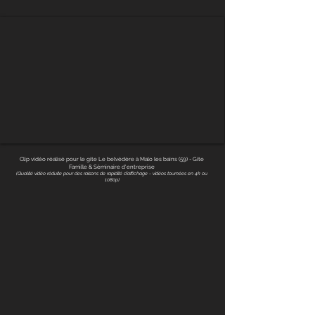
Clip vidéo réalisé pour le gite Le belvédère à Malo les bains (59) - Gite
Famille & Séminaire
d'entreprise
(Qualité vidéo réduite pour des raisons de rapidité d'affichage - vidéos tournées en 4k ou
1080p)